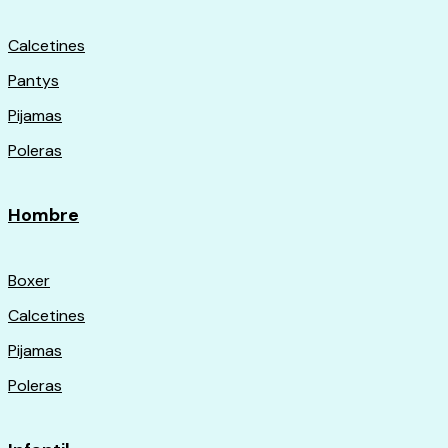
Calcetines
Pantys
Pijamas
Poleras
Hombre
Boxer
Calcetines
Pijamas
Poleras