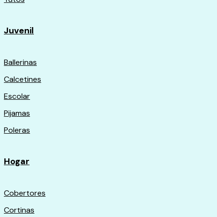
Juvenil
Ballerinas
Calcetines
Escolar
Pijamas
Poleras
Hogar
Cobertores
Cortinas