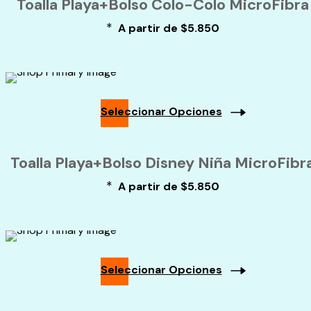
Toalla Playa+Bolso Colo-Colo MicroFibra
tiene
de
múltiples
producto
*
A partir de
$
5.850
variantes.
Las
opciones
se
pueden
elegir
Seleccionar Opciones
en
Este
la
producto
página
Toalla Playa+Bolso Disney Niña MicroFibr
tiene
de
múltiples
producto
*
A partir de
$
5.850
variantes.
Las
opciones
se
pueden
elegir
Seleccionar Opciones
en
Este
la
producto
página