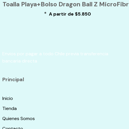
Toalla Playa+Bolso Dragon Ball Z MicroFib
tiene
de
múltiples
producto
*
A partir de
$
5.850
variantes.
Las
opciones
se
pueden
elegir
en
Envios por pagar a todo Chile previa transferencia
la
bancaria directa
página
de
producto
Principal
Inicio
Tienda
Quienes Somos
Contacto