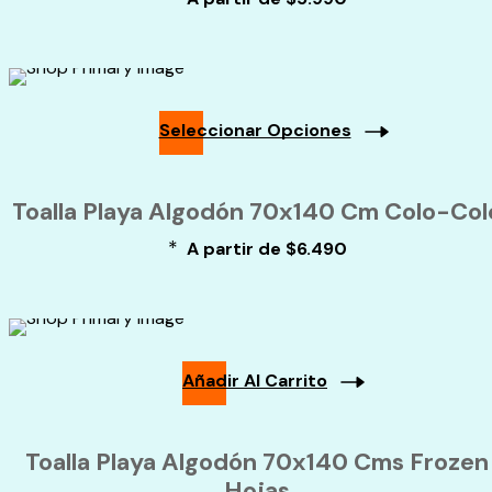
variantes.
Las
opciones
se
pueden
elegir
Seleccionar Opciones
en
Este
la
producto
página
Toalla Playa Algodón 70x140 Cm Colo-Col
tiene
de
múltiples
producto
*
A partir de
$
6.490
variantes.
Las
opciones
se
pueden
elegir
Añadir Al Carrito
en
la
página
Toalla Playa Algodón 70x140 Cms Frozen
de
Hojas
producto