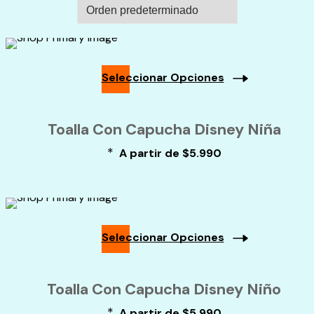
Seleccionar Opciones
Este
producto
Toalla Con Capucha Disney Niña
tiene
múltiples
*
A partir de
$
5.990
variantes.
Las
opciones
se
pueden
elegir
Seleccionar Opciones
en
Este
la
producto
página
Toalla Con Capucha Disney Niño
tiene
de
múltiples
producto
*
A partir de
$
5.990