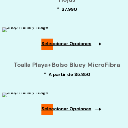
*
$
7.990
Seleccionar Opciones
Este
producto
Toalla Playa+Bolso Bluey MicroFibra
tiene
múltiples
*
A partir de
$
5.850
variantes.
Las
opciones
se
pueden
elegir
Seleccionar Opciones
en
Este
la
producto
página