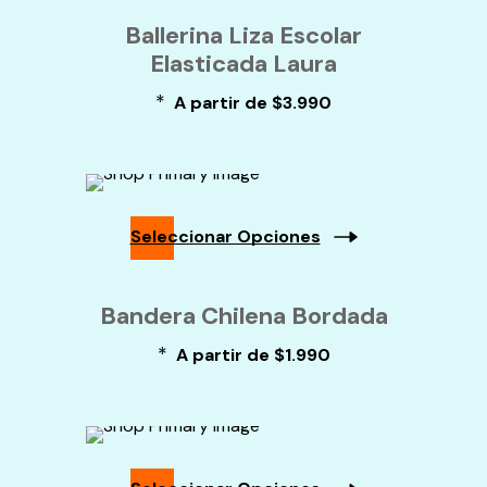
De
Producto
Ballerina Liza Escolar
Producto
Tiene
Elasticada Laura
Múltiples
Variantes.
*
Las
A partir de
$
3.990
Opciones
Se
Pueden
Elegir
En
La
Seleccionar Opciones
Página
De
Este
Producto
Producto
Bandera Chilena Bordada
Tiene
Múltiples
*
A partir de
$
1.990
Variantes.
Las
Opciones
Se
Pueden
Elegir
En