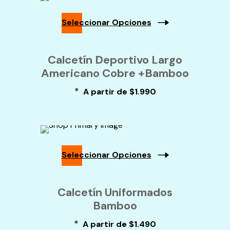
Pueden
Elegir
En
Seleccionar Opciones
La
Página
Este
De
Producto
Calcetín Deportivo Largo
Producto
Tiene
Americano Cobre +Bamboo
Múltiples
Variantes.
*
Las
A partir de
$
1.990
Opciones
Se
Pueden
Elegir
En
La
Seleccionar Opciones
Página
De
Este
Producto
Producto
Calcetín Uniformados
Tiene
Bamboo
Múltiples
Variantes.
*
Las
A partir de
$
1.490