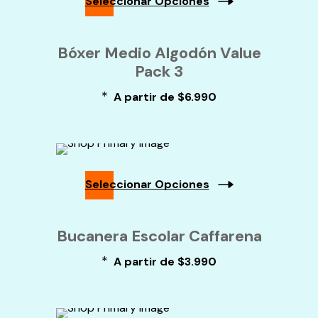
Seleccionar Opciones
La
Página
Este
De
Producto
Bóxer Medio Algodón Value
Producto
Tiene
Pack 3
Múltiples
Variantes.
*
Las
A partir de
$
6.990
Opciones
Se
Pueden
Elegir
En
La
Seleccionar Opciones
Página
De
Este
Producto
Producto
Bucanera Escolar Caffarena
Tiene
Múltiples
*
A partir de
$
3.990
Variantes.
Las
Opciones
Se