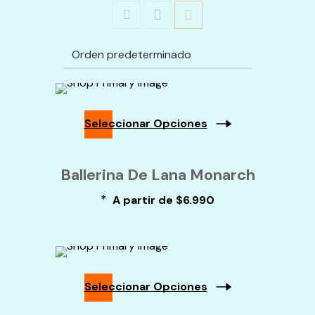
Seleccionar Opciones
Este
Producto
Ballerina De Lana Monarch
Tiene
Múltiples
*
A partir de
$
6.990
Variantes.
Las
Opciones
Se
Pueden
Elegir
En
Seleccionar Opciones
La
Página
Este