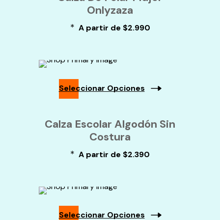
Onlyzaza
Múltiples
Variantes.
*
Las
A partir de
$
2.990
Opciones
Se
Pueden
Elegir
En
La
Seleccionar Opciones
Página
De
Este
Producto
Producto
Calza Escolar Algodón Sin
Tiene
Costura
Múltiples
Variantes.
*
Las
A partir de
$
2.390
Opciones
Se
Pueden
Elegir
En
La
Seleccionar Opciones
Página