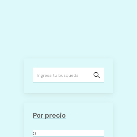
Elegir
En
La
Página
De
Producto
Por precio
Precio