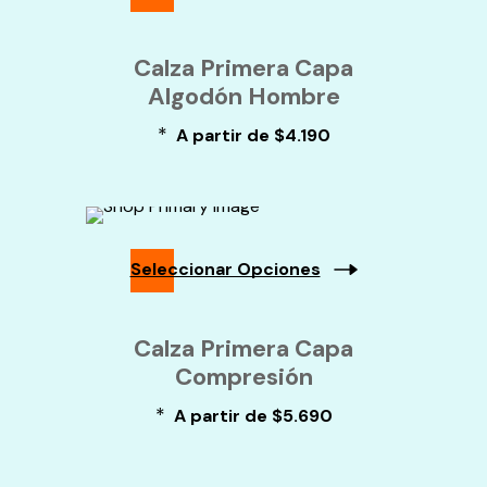
De
Este
Producto
Producto
Calza Primera Capa
Tiene
Algodón Hombre
Múltiples
Variantes.
*
Las
A partir de
$
4.190
Opciones
Se
Pueden
Elegir
En
La
Seleccionar Opciones
Página
De
Este
Producto
Producto
Calza Primera Capa
Tiene
Compresión
Múltiples
Variantes.
*
Las
A partir de
$
5.690
Opciones
Se
Pueden