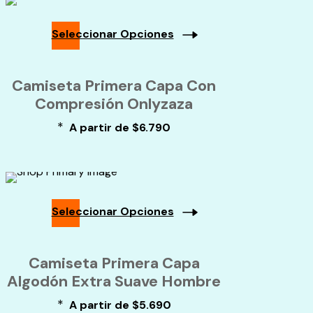
en
la
Seleccionar Opciones
página
de
Este
producto
producto
Camiseta Primera Capa Con
tiene
múltiples
Compresión Onlyzaza
variantes.
*
A partir de
$
6.790
Las
opciones
se
pueden
elegir
en
Seleccionar Opciones
la
página
Este
de
producto
Camiseta Primera Capa
producto
tiene
múltiples
Algodón Extra Suave Hombre
variantes.
*
A partir de
$
5.690
Las