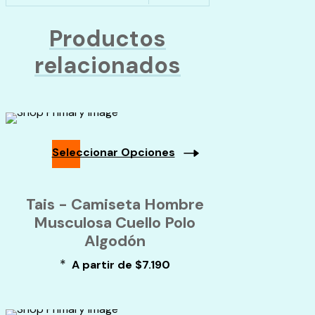
Productos
relacionados
Seleccionar Opciones
Este
producto
Tais - Camiseta Hombre
tiene
múltiples
Musculosa Cuello Polo
variantes.
Algodón
Las
opciones
*
A partir de
$
7.190
se
pueden
elegir