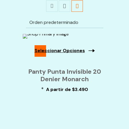
Seleccionar Opciones
Este
Producto
Panty Punta Invisible 20
Tiene
Denier Monarch
Múltiples
Variantes.
*
Las
A partir de
$
3.490
Opciones
Se
Pueden
Elegir
En
La
Página