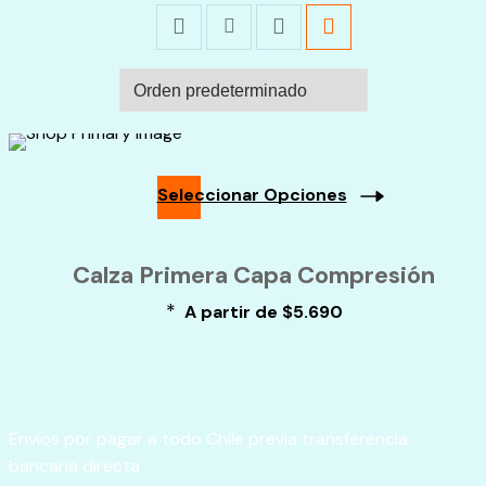
Seleccionar Opciones
Este
producto
Calza Primera Capa Compresión
tiene
múltiples
*
A partir de
$
5.690
variantes.
Las
opciones
se
pueden
elegir
Envios por pagar a todo Chile previa transferencia
en
bancaria directa
la