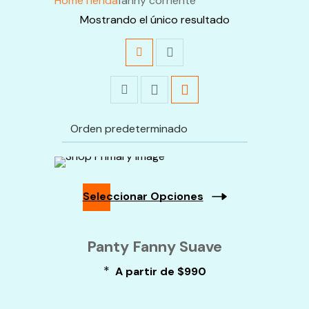
Home
Tienda
fanny corriente
Mostrando el único resultado
Seleccionar Opciones
Este
Producto
Panty Fanny Suave
Tiene
Múltiples
*
A partir de
$
990
Variantes.
Las
Opciones