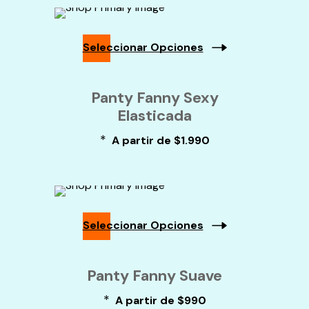
Se
Pueden
Elegir
En
Seleccionar Opciones
La
Página
Este
De
Producto
Panty Fanny Sexy
Producto
Tiene
Elasticada
Múltiples
Variantes.
*
Las
A partir de
$
1.990
Opciones
Se
Pueden
Elegir
En
La
Seleccionar Opciones
Página
De
Este
Producto
Producto
Panty Fanny Suave
Tiene
Múltiples
*
A partir de
$
990
Variantes.