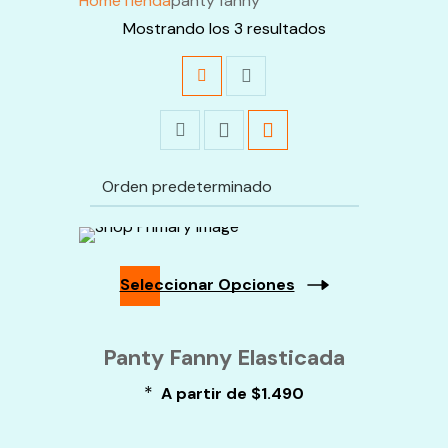
Home
Tienda
panty fanny
Mostrando los 3 resultados
Seleccionar Opciones
Este
Producto
Panty Fanny Elasticada
Tiene
Múltiples
*
A partir de
$
1.490
Variantes.
Las
Opciones