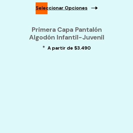
La
Seleccionar Opciones
Página
De
Este
Producto
Producto
Primera Capa Pantalón
Tiene
Algodón Infantil-Juvenil
Múltiples
Variantes.
*
Las
A partir de
$
3.490
Opciones
Se
Pueden
Elegir
En
La
Página
De
Producto