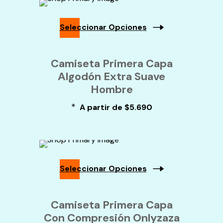
Elegir
En
La
Seleccionar Opciones
Página
De
Este
Producto
Producto
Camiseta Primera Capa
Tiene
Algodón Extra Suave
Múltiples
Variantes.
Hombre
Las
Opciones
*
A partir de
$
5.690
Se
Pueden
Elegir
En
La
Página
Seleccionar Opciones
De
Producto
Este
Producto
Camiseta Primera Capa
Tiene
Con Compresión Onlyzaza
Múltiples