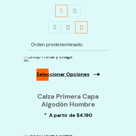
Seleccionar Opciones
Este
Producto
Calza Primera Capa
Tiene
Algodón Hombre
Múltiples
Variantes.
*
Las
A partir de
$
4.190
Opciones
Se
Pueden