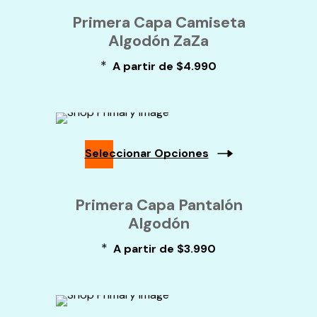
Producto
Producto
Primera Capa Camiseta
Tiene
Algodón ZaZa
Múltiples
Variantes.
*
Las
A partir de
$
4.990
Opciones
Se
Pueden
Elegir
En
La
Seleccionar Opciones
Página
De
Este
Producto
Producto
Primera Capa Pantalón
Tiene
Algodón
Múltiples
Variantes.
*
Las
A partir de
$
3.990
Opciones
Se
Pueden
Elegir
En