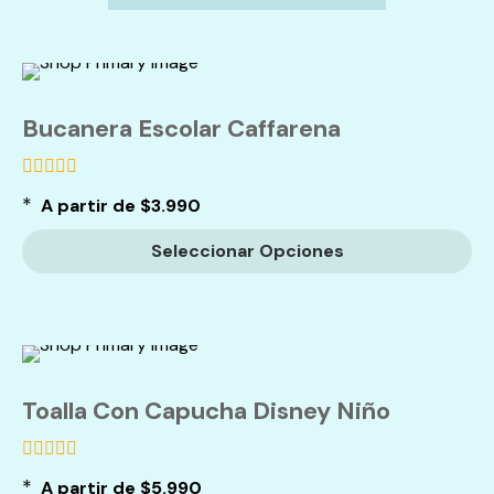
Bucanera Escolar Caffarena
de
*
A partir de
$
3.990
5
Seleccionar Opciones
Toalla Con Capucha Disney Niño
de
*
A partir de
$
5.990