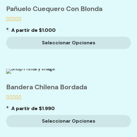
Pañuelo Cuequero Con Blonda
de
*
A partir de
$
1.000
5
Seleccionar Opciones
Bandera Chilena Bordada
de
*
A partir de
$
1.990
5
Seleccionar Opciones