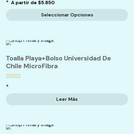
de
*
A partir de
$
5.850
5
Seleccionar Opciones
Toalla Playa+Bolso Universidad De
Chile MicroFibra
de
*
5
Leer Más