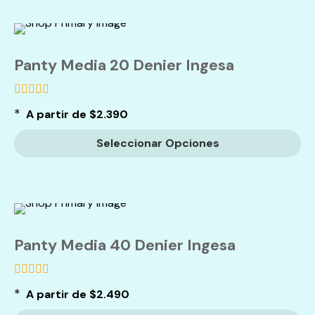
Panty Media 20 Denier Ingesa
de
*
A partir de
$
2.390
5
Seleccionar Opciones
Panty Media 40 Denier Ingesa
de
*
A partir de
$
2.490
5