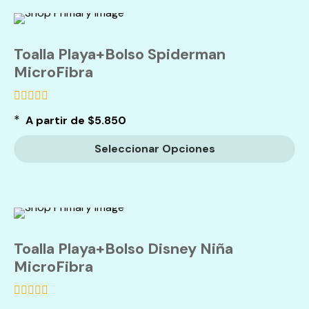
Toalla Playa+Bolso Spiderman
MicroFibra
de
*
A partir de
$
5.850
5
Seleccionar Opciones
Toalla Playa+Bolso Disney Niña
MicroFibra