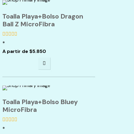
Toalla Playa+Bolso Dragon
Ball Z MicroFibra
*
de
5
A partir de
$
5.850
Toalla Playa+Bolso Bluey
MicroFibra
*
de
5