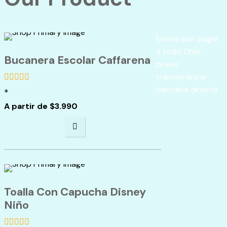
Envios por pagar
a todo Chile
Bucanera Escolar Caffarena
previa
transferencia
bancaria directa
*
de
5
A partir de
$
3.990
Toalla Con Capucha Disney
Niño