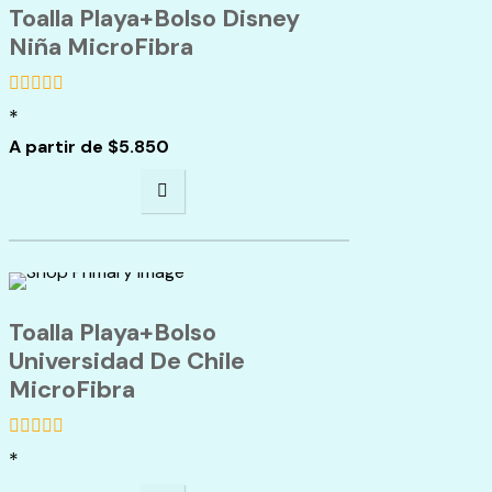
Toalla Playa+Bolso Disney
Niña MicroFibra
*
de
5
A partir de
$
5.850
Toalla Playa+Bolso
Universidad De Chile
MicroFibra
*
de
5