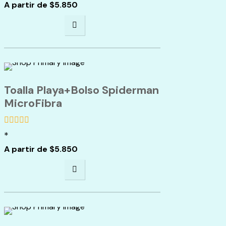
A partir de
$
5.850
Toalla Playa+Bolso Spiderman
MicroFibra
*
de
5
A partir de
$
5.850