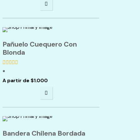
Pañuelo Cuequero Con
Blonda
*
de
5
A partir de
$
1.000
Bandera Chilena Bordada