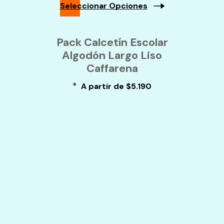
Seleccionar Opciones
De
Producto
Este
Producto
Pack Calcetín Escolar
Tiene
Algodón Largo Liso
Múltiples
Variantes.
Caffarena
Las
Opciones
*
A partir de
$
5.190
Se
Pueden
Elegir
En
La
Página
De
Producto