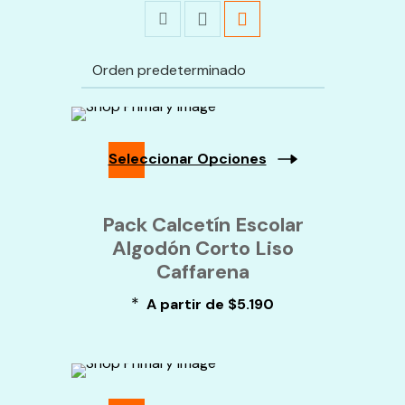
Seleccionar Opciones
Este
Producto
Pack Calcetín Escolar
Tiene
Algodón Corto Liso
Múltiples
Variantes.
Caffarena
Las
Opciones
*
A partir de
$
5.190
Se
Pueden
Elegir
En
La
Página