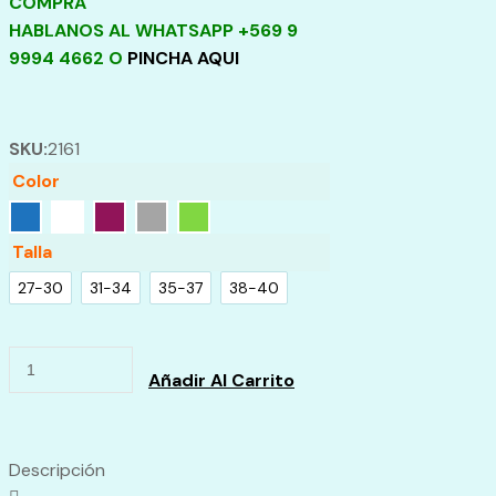
COMPRA
HABLANOS AL WHATSAPP +569 9
9994 4662 O
PINCHA AQUI
SKU:
2161
Color
Talla
27-30
31-34
35-37
38-40
Pack
Añadir Al Carrito
Calcetín
Escolar
Algodón
Descripción
Largo