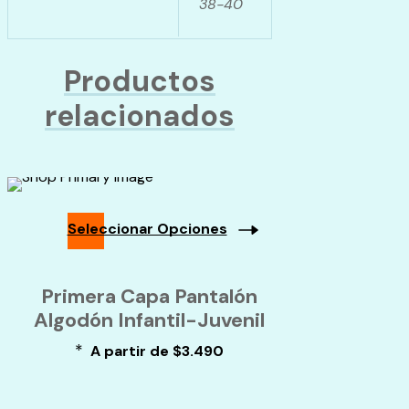
38-40
Productos
relacionados
Seleccionar Opciones
Este
producto
Primera Capa Pantalón
tiene
múltiples
Algodón Infantil-Juvenil
variantes.
*
A partir de
$
3.490
Las
opciones
se