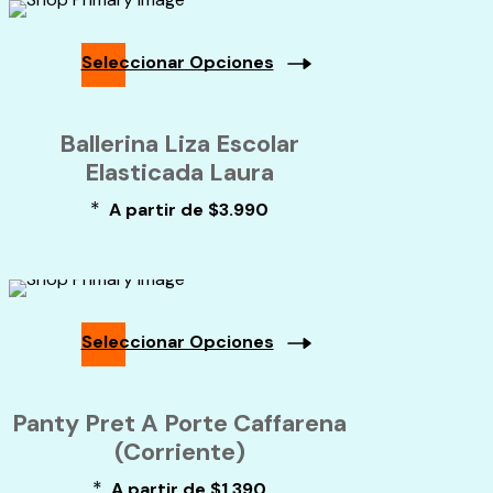
pueden
elegir
en
Seleccionar Opciones
la
página
Este
de
producto
Ballerina Liza Escolar
producto
tiene
múltiples
Elasticada Laura
variantes.
*
A partir de
$
3.990
Las
opciones
se
pueden
elegir
en
Seleccionar Opciones
la
página
Este
de
producto
Panty Pret A Porte Caffarena
producto
tiene
múltiples
(Corriente)
variantes.
*
A partir de
$
1.390
Las