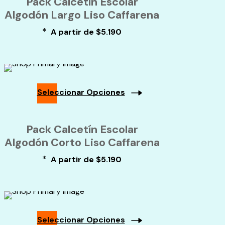
Pack Calcetín Escolar
tiene
múltiples
Algodón Largo Liso Caffarena
variantes.
*
A partir de
$
5.190
Las
opciones
se
pueden
elegir
en
Seleccionar Opciones
la
página
Este
de
producto
Pack Calcetín Escolar
producto
tiene
múltiples
Algodón Corto Liso Caffarena
variantes.
*
A partir de
$
5.190
Las
opciones
se
pueden
elegir
en
Seleccionar Opciones
la