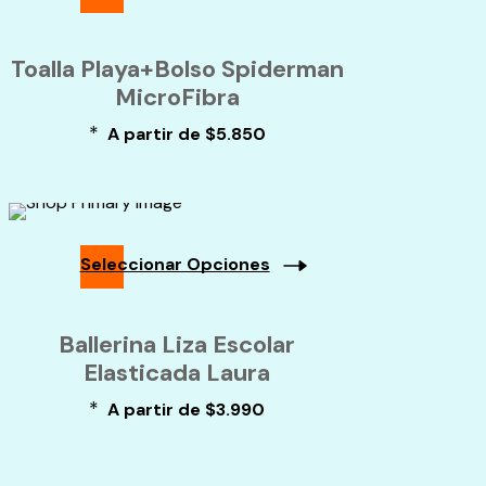
página
Este
de
producto
Toalla Playa+Bolso Spiderman
producto
tiene
múltiples
MicroFibra
variantes.
*
A partir de
$
5.850
Las
opciones
se
pueden
elegir
en
Seleccionar Opciones
la
página
Este
de
producto
Ballerina Liza Escolar
producto
tiene
múltiples
Elasticada Laura
variantes.
*
A partir de
$
3.990
Las
opciones
se
pueden