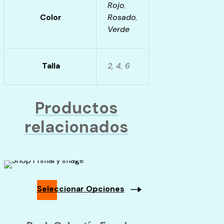
Rojo
,
Color
Rosado
,
Verde
Talla
2, 4, 6
Productos
relacionados
Seleccionar Opciones
Este
producto