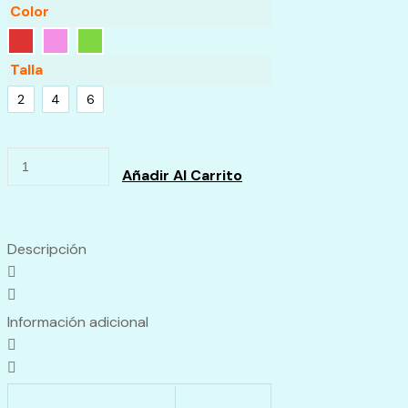
Color
Talla
2
4
6
Delantal
Añadir Al Carrito
Parvulo
Niña
con
Descripción
Bordado
quantity
Información adicional