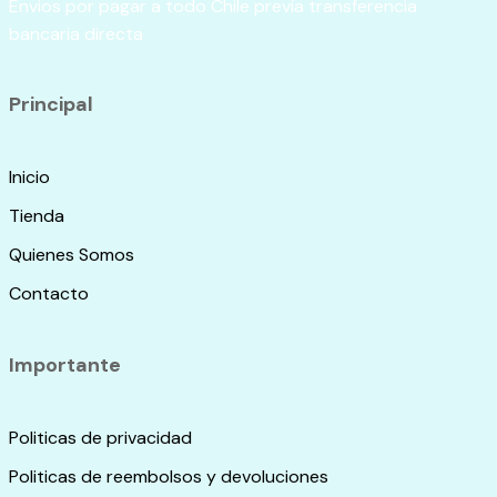
Envios por pagar a todo Chile previa transferencia
elegir
bancaria directa
en
la
página
Principal
de
producto
Inicio
Tienda
Quienes Somos
Contacto
Importante
Politicas de privacidad
Politicas de reembolsos y devoluciones